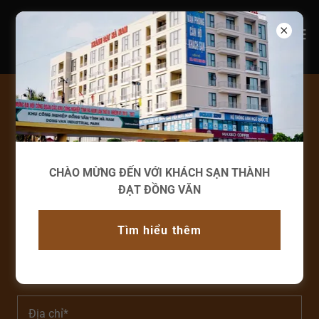
Đặt phòng ngay !
Họ tên*
CHÀO MỪNG ĐẾN VỚI KHÁCH SẠN THÀNH
ĐẠT ĐỒNG VĂN
Email*
Tìm hiểu thêm
Số điện thoại*
Địa chỉ*