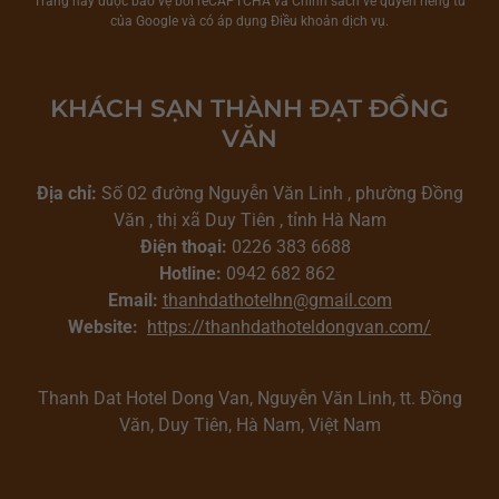
Trang này được bảo vệ bởi reCAPTCHA và
Chính sách về quyền riêng tư
của Google và có áp dụng
Điều khoản dịch vụ
.
KHÁCH SẠN THÀNH ĐẠT ĐỒNG
VĂN
Địa chỉ:
Số 02 đường Nguyễn Văn Linh , phường Đồng
Văn , thị xã Duy Tiên , tỉnh Hà Nam
Điện thoại:
0226 383 6688
Hotline:
0942 682 862
Email:
thanhdathotelhn@gmail.com
Website:
https://thanhdathoteldongvan.com/
Thanh Dat Hotel Dong Van, Nguyễn Văn Linh, tt. Đồng
Văn, Duy Tiên, Hà Nam, Việt Nam