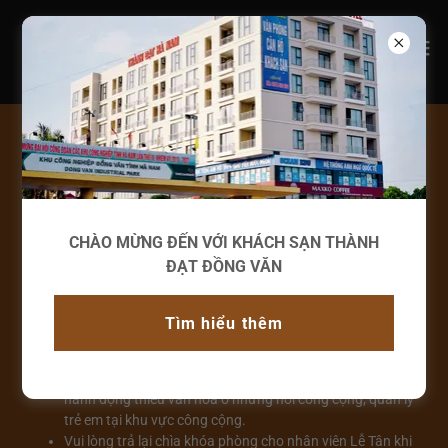
Điều khoản & Điều kiện
Điều khoản và quy định Khách sạn
CHÀO MỪNG ĐẾN VỚI KHÁCH SẠN THÀNH
ĐẠT ĐỒNG VĂN
Không được phép mang thú nuôi vào khách sạn.
Hút thuốc chỉ được cho phép tại các khu vực cho phép hút
thuốc
Tìm hiểu thêm
Cư xử đúng mực tại nơi công cộng: tôn trọng thứ tự đến
trước đến sau; ưu tiên phụ nữ mang thai, người khuyết tật,
người lớn tuổi; không gây ồn ào la hét; không làm những
hành động thiếu văn hóa ở những nơi công cộng; quản lý
trẻ em tại khu vực công cộng.
Vui lòng trả lại chìa khóa phòng cho nhân viên Lễ Tân khi