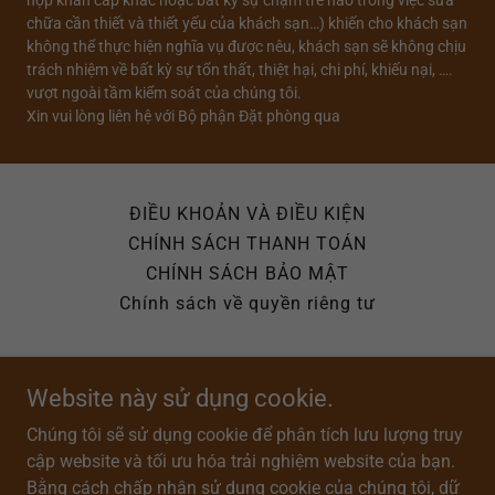
hợp khẩn cấp khác hoặc bất kỳ sự chậm trễ nào trong việc sửa
chữa cần thiết và thiết yếu của khách sạn…) khiến cho khách sạn
không thể thực hiện nghĩa vụ được nêu, khách sạn sẽ không chịu
trách nhiệm về bất kỳ sự tổn thất, thiệt hại, chi phí, khiếu nại, ….
vượt ngoài tầm kiểm soát của chúng tôi.
Xin vui lòng liên hệ với Bộ phận Đặt phòng qua
ĐIỀU KHOẢN VÀ ĐIỀU KIỆN
CHÍNH SÁCH THANH TOÁN
CHÍNH SÁCH BẢO MẬT
Chính sách về quyền riêng tư
Website này sử dụng cookie.
Chúng tôi sẽ sử dụng cookie để phân tích lưu lượng truy
Khách sạn Thành Đạt Đồng Văn
cập website và tối ưu hóa trải nghiệm website của bạn.
Số 02 đường Nguyễn Văn Linh, Phường Đồng
Bằng cách chấp nhận sử dụng cookie của chúng tôi, dữ