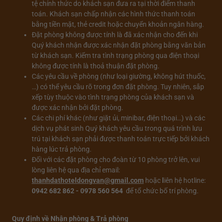
tệ chính thức do khách sạn đưa ra tại thời điểm thanh
toán. Khách sạn chấp nhận các hình thức thanh toán
bằng tiền mặt, thẻ credit hoặc chuyển khoản ngân hàng.
Đặt phòng không được tính là đã xác nhận cho đến khi
Quý khách nhận được xác nhận đặt phòng bằng văn bản
từ khách sạn. Kiểm tra tình trạng phòng qua điện thoại
không được tính là thoả thuận đặt phòng.
Các yêu cầu về phòng (như loại giường, không hút thuốc,
…) có thể yêu cầu rõ trong đơn đặt phòng. Tuy nhiên, sắp
xếp tùy thuộc vào tình trạng phòng của khách sạn và
được xác nhận bởi đặt phòng.
Các chi phí khác (như giặt ủi, minibar, điện thoại…) và các
dịch vụ phát sinh Quý khách yêu cầu trong quá trình lưu
trú tại khách sạn phải được thanh toán trực tiếp bởi khách
hàng lúc trả phòng.
Đối với các đặt phòng cho đoàn từ 10 phòng trở lên, vui
lòng liên hệ qua địa chỉ email:
thanhdathoteldongvan@gmail.com
hoặc
l
iên hệ hotline:
0942 682 862 - 0978 560 564
để tổ chức bố trí phòng.
Quy định về Nhận phòng & Trả phòng