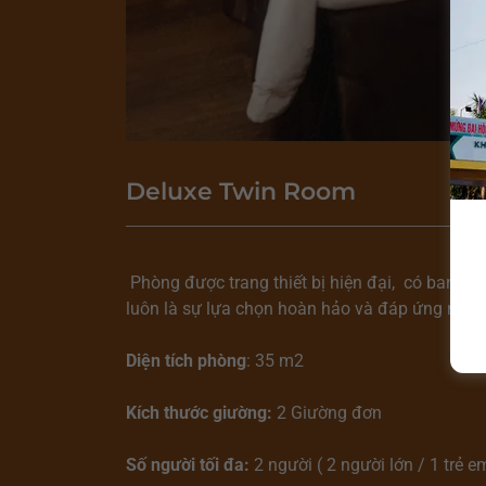
Deluxe Twin Room
Phòng được trang thiết bị hiện đại, có ban c
luôn là sự lựa chọn hoàn hảo và đáp ứng nhu c
Diện tích phòng
: 35 m2
Kích thước giường:
2 Giường đơn
Số người tối đa:
2 người ( 2 người lớn / 1 trẻ e