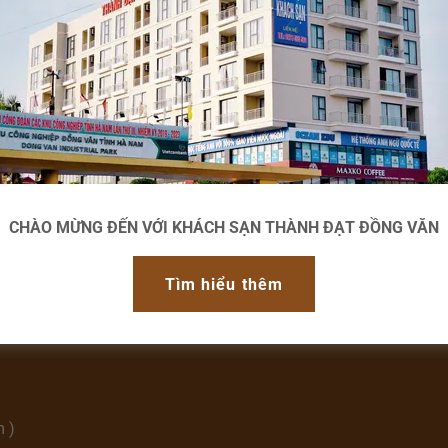
CHÀO MỪNG ĐẾN VỚI KHÁCH SẠN THÀNH ĐẠT ĐỒNG VĂN
ông. Không gian phòng thoáng đãng và đầy áp ánh sáng
Tìm hiểu thêm
ầu cho khách nghỉ ngơi và thư giãn.
m )